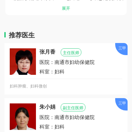
59000平方米。医院设有27个临床保健医技一级科室
展开
及16个住院病区，编制床位500张，开放床位550
张。
推荐医生
医院综合实力雄厚，专科特色明显。目前医院有江
苏省妇幼保健重点学科3个：产科学、新生儿医学、
三甲
张月香
儿童保健科。市级临床医学中心建设单位1个（产前
主任医师
诊断中心）。市级重点学科2个（生殖医学中心、新
医院：南通市妇幼保健院
生儿科）。市级临床重点专科12个（产科、病理产
科室：妇科
科、微创妇科、新生儿科、生殖健康与不孕不育、
乳腺科、医学检验科、医学遗传学实验室、儿童康
妇科肿瘤、妇科微创
复科、儿童心理卫生科、产科护理、新生儿科护
理），市级医学创新团队4个（儿童康复、中西医结
三甲
合乳腺疾病、小儿外科、妇产科护理）。是国家住
朱小娟
副主任医师
院医师规范化培训协同基地、江苏省新生儿疾病筛
医院：南通市妇幼保健院
查南通分中心、江苏省产前诊断筛查南通分中心、
科室：妇科
江苏省新生儿危急重症救治中心、南通市孕产妇和