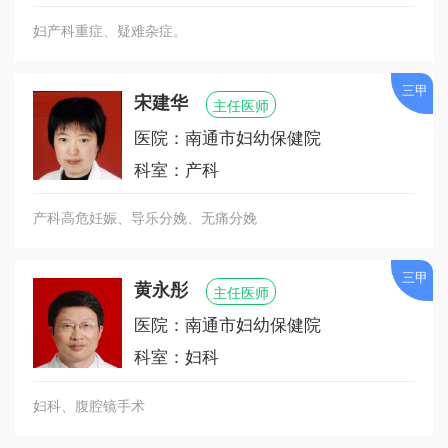
新生儿危急重症救治中心、南通市母婴专科护士培
妇产科重症、疑难杂症。
训基地、南通市助产专科护士培训基地、南通市儿
童危重症专科护士培训基地。
三甲
宋建华
主任医师
医学专家荟萃，人才优势明显。医院现有职工975
医院：南通市妇幼保健院
名，拥有高级职称人员近150余名，包括享受国务院
政府特殊津贴专家、省“333”、市“226”重点人才、硕
科室：产科
士生导师、南通大学兼职教授以及担任省市医学专
产科高危妊娠、导乐分娩、无痛分娩
业委员会主任委员、副主任委员共30余名。
医院病房环境优雅，医疗设施齐全。拥有核磁共振
三甲
黄永彤
主任医师
（MRI）、64排螺旋CT、数字减影X光机、800毫安
医院：南通市妇幼保健院
全自动遥控X光机、数字胃肠机、全数字化乳腺钼靶
机等先进放射类设备，多台四维彩超和数十台进口
科室：妇科
超声机，智能产程监护仪和各类监护仪设备近百
台，配备耳聋基因筛查设备、全自动染色体核型分
妇科、腹腔镜手术
析系统、高通量测序仪及第二代试管婴儿设备等各