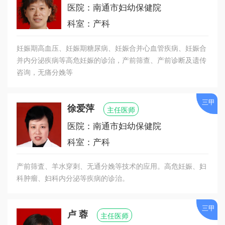
科室及儿童保健科、儿童眼科、儿童耳鼻喉科、儿
医院：南通市妇幼保健院
童口腔科、儿童康复科等保健科室为一体的儿童医
科室：产科
院建设，为南通市妇女和儿童提供更加专业、周
到、热情、温馨的服务，以精湛的医术、优良的服
妊娠期高血压、妊娠期糖尿病、妊娠合并心血管疾病、妊娠合
务为广大市民的健康保驾护航。
并内分泌疾病等高危妊娠的诊治，产前筛查、产前诊断及遗传
咨询，无痛分娩等
三甲
徐爱萍
主任医师
医院：南通市妇幼保健院
科室：产科
产前筛査、羊水穿刺、无通分娩等技术的应用。高危妊娠、妇
科肿瘤、妇科内分泌等疾病的诊治。
三甲
卢 蓉
主任医师