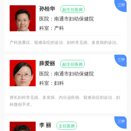
类大型医疗设备。
三甲
孙桂华
副主任医师
医院先后获得国家级爱婴医院、江苏省文明单位、
医院：南通市妇幼保健院
省巾帼建功先进集体、省“三八”红旗集体、南通市文
科室：产科
明单位、南通市最佳服务单位、市级“巾帼文明岗”、
妇幼保健工作先进集体、患者安全目标合格医院等
产科急重症、疑难杂症的诊治、妇科常见病、多发病的诊治。
多项荣誉称号。
三甲
2014年5月医院与上海市红房子妇产科医院和复旦大
薛爱丽
副主任医师
学附属儿科医院签约成为协作医院；2015年1月与南
医院：南通市妇幼保健院
京市妇幼保健院签约成为友好合作医院；2015年6月
科室：妇科
1日正式挂牌南通市儿童医院。
擅长妇科常见病、多发病、内分泌疾病、疑难杂症的诊治，妇
南通市儿童医院的正式开放，结束了南通市多年来
科微创手术。
一直没有儿童医院的历史。儿童医院开放后，医院
将以接轨上海名院、加强深度医疗合作为契机，加
三甲
快儿内科、儿外科、新生儿科、NICU、PICU等临床
李 丽
主任医师