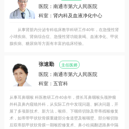
理综合资源优势，激发直属附属医院机制活力，广
医院：南通市第六人民医院
泛汇聚海内外高端医学人才，推动上海大学老年医
科室：肾内科及血液净化中心
学研究院建设，加快推进医院转型升级，建设长三
角跨区域医教研、产学研深度融合示范样本。
从事肾脏内分泌专科临床教学科研工作40年，在急慢性肾
小球疾病、肾病综合症、急慢性肾功能衰竭、血液净化、甲状
腺疾病、糖尿病等方面有丰富的临床经验。
张速勤
主任医师
医院：南通市第六人民医院
科室：五官科
从事耳鼻咽喉 科医教研工作40余年，擅长耳鼻咽喉头颈肿瘤
外科及鼻内窥镜外科，从实际工作中发现问题、解决问题，开
展了多项新技术、新方法，喉癌、下咽癌切除及带蒂残喉修复
术，如蒂带甲状软骨膜重建部分食道壁及喉咽壁、部分喉切除
后双蒂肌甲状软骨膜一期喉腔修复术、鼻小柱揭翻进路鼻中隔