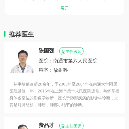
念，通过专科协同化、学科学部化、医疗连续化、
展开
服务全程化、医养一体化、健康生态化，进行医疗
资源整合重组，初步建成区域示范性整合型健康医
疗服务体系，该项目获全国医院擂台赛华东赛区最
推荐医生
具价值案例第一名。建成江苏省首批互联网医院，
以此为依托实施医院、社区、家庭健康行动计划，
陈国强
将大数据、物联网、5G、人工智能、区块链等现代
副主任医师
信息技术用于慢病管理、健康管理，成为江苏省“互
医院：南通市第六人民医院
联网+医疗健康”大数据临床应用示范中心建设单
科室：放射科
位。实施院前、院中、院后全过程医疗服务，实
现“智慧医疗”和“人文六院”深度融合，持续改进医疗
从事放射诊断20余年，于2003年至2004年在南通大学附属
服务质量。2019年，在全省164家三级医院满意度第
医院进修一年，2015年在上海市第十人民医院进修。熟练掌握
三方调查中，医院综合满意度、医生服务和技术满
身体各部位的影像学诊断，擅长于肺部疾病的影像学诊断，尤
意度双双排名第一。
其是对肺结核，肺癌，肺部小结节的诊断。
医院坚持开放办院，深度对接上海优质医教研资
源，2020年6月成为上海大学附属医院。立足新起
费品才
点，奋进新征程。医院将充分依托上海大学医工文
副主任医师