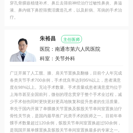
穿孔骨膜嵌植缝补术、鼻丘去筛前神经治疗过敏性鼻炎、鼻溢
液、鼻内镜下鼻腔筛窦泪囊造孔术，以及鼾病、耳病的手术治
疗。
朱裕昌
主任医师
医院：南通市第六人民医院
科室：关节外科
广泛开展了人工髋、膝、肩关节置换及翻修，目前个人年完成
各类关节手术700余例，手术优良率达到95%以上，患者满意
度在98%以上。无论手术数量、手术质量或患者满意度均位于
上海市甚至全国前列，微创的理念贯穿于整个手术全过程，减
少手术创伤同时更快更好更高地恢复和提升患者的生活质量。
率先于国内开展了单髁膝关节置换及髌股关节单间室置换治疗
骨性关节炎，是国内最早推广此类手术的医师之一。目前年单
髁手术数量超过120余例，髌股关节单间室置换超过50余例，
是我国开展单髁置换及髌股关节单间室置换最多的专家之一。