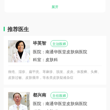
近年来，南通医堂皮肤病专科承担着本市一定的皮
展开
肤门诊量，为地方医疗建设做出了贡献，此外，作
为“南通医保定点单位”,得到大力支持，专科率先引
进一些皮肤病诊疗设备。专科凭借优秀的资质水平
推荐医生
汇聚了一批专业皮肤科专家，具备常见性、疑难性
格的皮肤病诊疗能力。
毕英智
主治医师
判断一家专科是否有真实力，是否可靠，要看这家
医院：南通华医堂皮肤病医院
专科是否获得百姓信赖，在医学领域内所处的地
科室：皮肤科
位、所拥有的名声。南通华医堂皮肤病医院至今为
止是有目共睹的，南通华医堂皮肤病医院始终不断
痤疮、湿疹、扁平疣、荨麻疹、脱发、皮炎、体股癣、头癣、
探索，不断确立新的研究方向与临床课题，不断完
皮肤过敏、皮肤瘙痒，等各类皮肤疑难杂症
善诊疗技术，积极关注并学习关于皮肤病相关论
坛、学术会议交流的成果……南通华医堂皮肤病医
院致力于皮肤病诊疗领域，希望能够不断突破、造
都兴南
主任医师
福更多皮肤病患者南通华医堂皮肤病医院高度注重
医院：南通华医堂皮肤病医院
科研创新学术建设，一直研究中西医辩证治疗、内