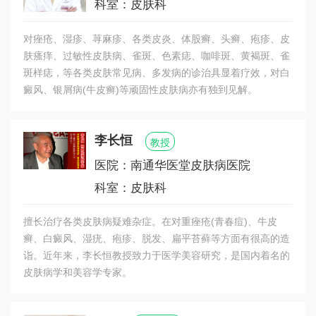
科室：皮肤科
外兼治的治疗模式。利用传统中医经典汉方，集内
服、外敷、抹、炙、围、浴、蒸 等治疗方法，结合
对痤疮、湿疹、荨麻疹、各类皮炎、体股癣、头癣、疱疹、皮
西医激光医学、生物共振、生物检测、分子医学等
肤瘙痒、过敏性皮肤病、雀斑、色素痣、咖啡斑、黄褐斑、雀
先进科技手段，根据不同皮肤疾病发病机理，研发
斑样痣，等各类皮肤常见病、多发病的诊治具显着疗效，对白
出数十种疗效突出的特色中西结合疗法，深受广大
癜风、银屑病(牛皮癣)等顽固性皮肤病亦有独到见解。
皮肤病患者好评。
李长恒
教授
医院：南通华医堂皮肤病医院
科室：皮肤科
擅长治疗各类皮肤病疑难杂症。在对重痤疮(青春痘)、牛皮
癣、白癜风、湿疣、疱疹、脱发、扁平苔藓等方面有很高的造
诣。近年来，李长恒教授致力于医学美容研究，是国内着名的
皮肤病学和美容学专家。