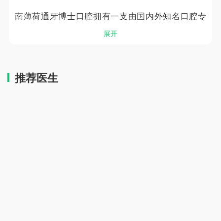
南薄荷通牙博士口腔拥有一支由国内外知名口腔专
家组成的国际口腔专家顾问团，采用世界新国际合
展开
作模式，技术上与多家国际知名大学和权威口腔机
构签署战略合作，建立长期技术交流。在不断提升
自身医疗质量的同时，还增强了解决口腔复杂病例
推荐医生
的能力，为中国口腔患者提供与国际同步更新的新
技术服务。
牙博士口腔目前设置有：微创种植牙中心、微创修
复中心、无创正畸中心、微创美牙中心、儿童欢乐
护牙中心、中老年口腔护理vip中心等。