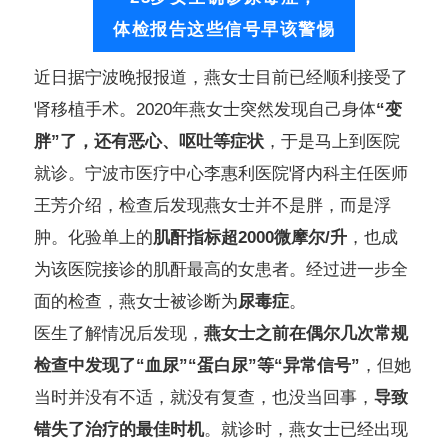
体检报告这些信号早该警惕
近日据宁波晚报报道，燕女士目前已经顺利接受了
肾移植手术。2020年燕女士突然发现自己身体
“变
胖”了，还有恶心、呕吐等症状
，于是马上到医院
就诊。宁波市医疗中心李惠利医院肾内科主任医师
王芳介绍，检查后发现燕女士并不是胖，而是浮
肿。化验单上的
肌酐指标超2000微摩尔/升
，也成
为该医院接诊的肌酐最高的女患者。经过进一步全
面的检查，燕女士被诊断为
尿毒症
。
医生了解情况后发现，
燕女士之前在偶尔几次常规
检查中发现了“血尿”“蛋白尿”等“异常信号”
，但她
当时并没有不适，就没有复查，也没当回事，
导致
错失了治疗的最佳时机
。就诊时，燕女士已经出现