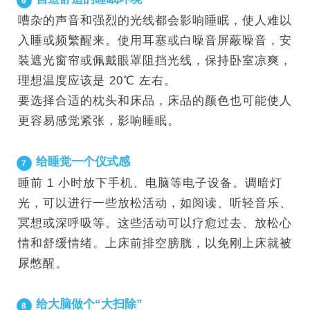
6
嘈杂的声音和强烈的光线都会影响睡眠，使人难以
入睡或频繁醒来。使用耳塞或白噪音屏蔽噪音，安
装遮光窗帘或佩戴眼罩阻挡光线，保持卧室凉爽，
理想温度应该是 20℃ 左右。
要选择合适的枕头和床品，床品的颜色也可能使人
更容易感觉紧张，影响睡眠。
给睡觉一个仪式感
7
睡前 1 小时放下手机、电脑等电子设备。调暗灯
光，可以进行一些放松活动，如阅读、听轻音乐、
冥想或深呼吸等。这些活动可以疗愈过去、放松心
情和舒缓情绪。上床前排空膀胱，以免刚上床就被
尿憋醒。
给大脑做个“大扫除”
8