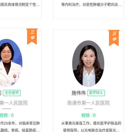
据病员具体情况制定个性化
等内科治疗，对恶性肿瘤分子靶向治疗
诊疗方案。
具有丰富的临床经验。
三
三
甲
甲
莉
施伟伟
主任医师
医学硕士
第一人民医院
南通市第一人民医院
视频 : 0
视频 : 0
作20余年，对临床常见肿
从事激光美容工作，擅长医学护肤品的
乳腺癌、胃癌、结直肠癌等
使用指导，以光电联合治疗皮肤光老