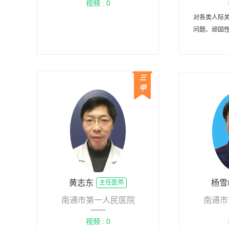
视频 : 0
对各类人际
问题、顽固
障碍等精神
验，擅长认
类心
三
甲
黄志东
杨雪
主任医师
南通市第一人民医院
南通市
视频 : 0