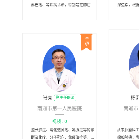
淋巴瘤、等疾病诊治，特别是在肺癌、
深造诣，根
乳腺癌、结肠癌等肿瘤的化疗、靶向治
疗及免疫治疗方面积累大量经验，能熟
练掌握各种器官病灶穿刺活检等操作，
能熟练进行输液港手术。
三
甲
张亮
杨
副主任医师
南通市第一人民医院
南通市
视频 : 0
擅长肺癌、消化道肿瘤、乳腺癌等的诊
从事肿瘤科工
断及化疗、分子靶向、免疫治疗等，主
瘤如肺癌、