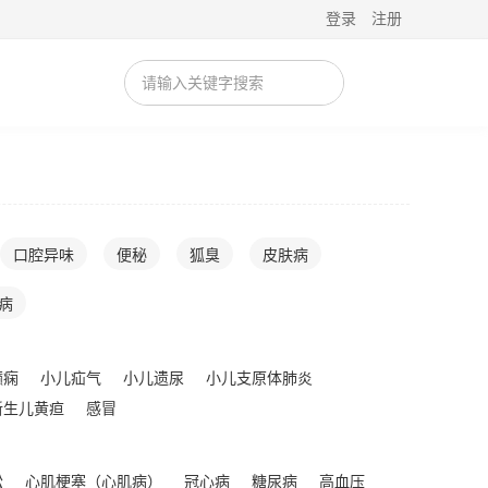
登录
注册
口腔异味
便秘
狐臭
皮肤病
病
癫痫
小儿疝气
小儿遗尿
小儿支原体肺炎
新生儿黄疸
感冒
松
心肌梗塞（心肌病）
冠心病
糖尿病
高血压