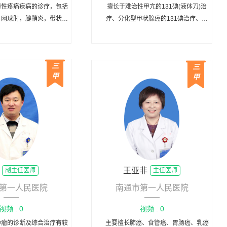
慢性疼痛疾病的诊疗，包括
擅长于难治性甲亢的131碘(液体刀)治
，网球肘，腱鞘炎，带状疱
疗、分化型甲状腺癌的131碘治疗、肿
疹后神经痛等。
瘤骨转移的顽固性骨痛 89SrCl2核素治
疗以及放射性核素SPECT/CT、PET/CT
的分子影像诊断。
三
三
甲
甲
王亚非
副主任医师
主任医师
第一人民医院
南通市第一人民医院
视频 : 0
视频 : 0
肿瘤的诊断及综合治疗有较
主要擅长肺癌、食管癌、胃肠癌、乳癌