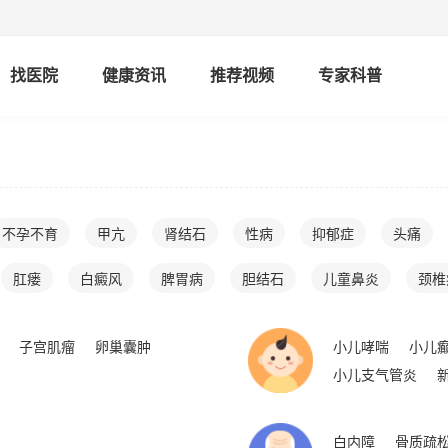
找医院
健康资讯
推荐视频
专家科普
不孕不育
甲亢
肾结石
性病
抑郁症
头痛
肛瘘
白癜风
脾胃病
胆结石
儿童鼻炎
颈椎
子宫肌瘤
卵巢囊肿
小儿哮喘
小儿
小儿支气管炎
白内障
骨质疏