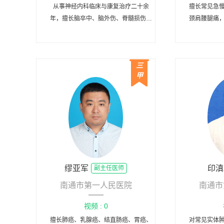
从事神经内科临床与康复治疗二十余
擅长常见急
年，擅长脑卒中、脑外伤、脊髓损伤及
颈肩腰腿痛
周围神经损伤、骨关节疾患等疾病的诊
治与康复。
三
甲
缪亚军
印滇
副主任医师
南通市第一人民医院
南通市
视频 : 0
擅长肺癌、乳腺癌、结直肠癌、胃癌、
对常见实体