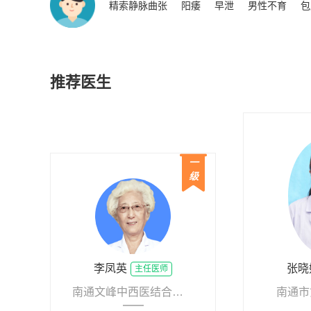
精索静脉曲张
阳痿
早泄
男性不育
包
推荐医生
一
级
李凤英
张晓
主任医师
南通文峰中西医结合医院
南通市