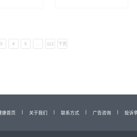
疹、湿疹、脂溢性皮炎及脱发、银屑
病、扁平苔藓、复发性疱疹、复发病毒
疣、疤痕疙瘩等的综合治疗。
3
4
5
...
112
下页
|
|
|
|
健康首页
关于我们
联系方式
广告咨询
投诉