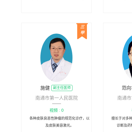
要研究方向肺癌及消化道肿瘤的临床 、
的化疗、靶
病理基础、治疗等。
丰富的临床
疗方
三
甲
施健
范向
副主任医师
南通市第一人民医院
南通市
视频 : 0
各种皮肤良恶性肿瘤的规范化诊疗，以
擅长于对多
及皮肤美容激光。
诊断及药