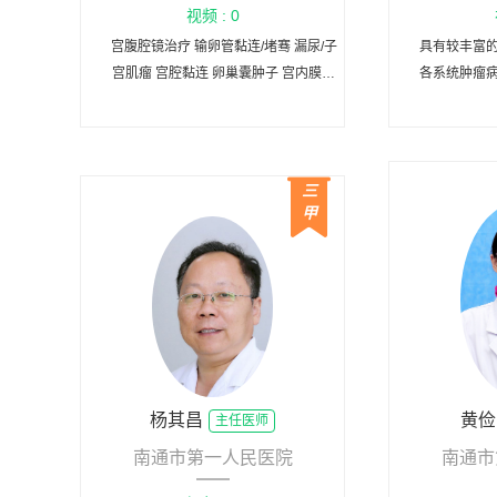
视频 : 0
宫腹腔镜治疗 输卵管黏连/堵骞 漏尿/子
具有较丰富
宫肌瘤 宫腔黏连 卵巢囊肿子 宫内膜异
各系统肿瘤
位症 多囊卵巢综合征 习惯性流产 不明
枢神
原因胎停等
三
甲
杨其昌
黄俭
主任医师
南通市第一人民医院
南通市