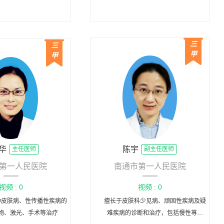
向治疗及综合治疗，积累了
化，面部年轻化治疗为特色，擅长光子
经验，制定个体化及精准治
嫩肤、祛斑、脱毛、皮肤瘢痕等治疗，
案以达到最佳疗效。
擅长面部皮炎、痤疮、玫瑰痤疮、黄褐
三
三
斑等损容性疾病的诊治，擅长敏感肌等
甲
甲
皮肤亚健康状态的调理和面部年轻化的
激光治疗。
华
陈宇
主任医师
副主任医师
第一人民医院
南通市第一人民医院
视频 : 0
视频 : 0
种皮肤病、性传播性疾病的
擅长于皮肤科少见病、顽固性疾病及疑
物、激光、手术等治疗
难疾病的诊断和治疗，包括慢性荨麻