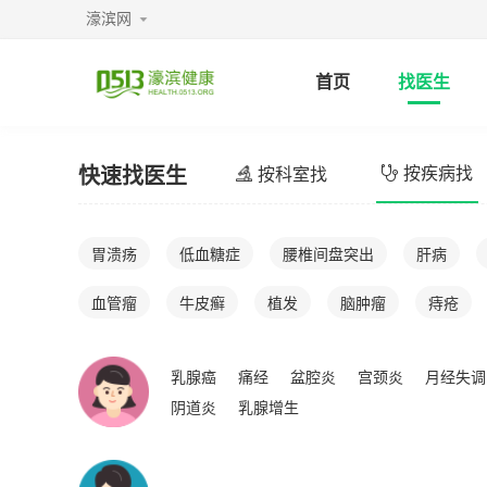
濠滨网
首页
找医生
快速找医生
按疾病找
按科室找
胃溃疡
低血糖症
腰椎间盘突出
肝病
血管瘤
牛皮癣
植发
脑肿瘤
痔疮
乳腺癌
痛经
盆腔炎
宫颈炎
月经失调
阴道炎
乳腺增生