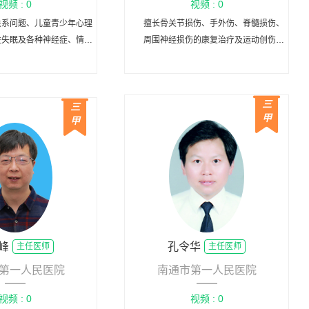
视频 : 0
视频 : 0
关系问题、儿童青少年心理
擅长骨关节损伤、手外伤、脊髓损伤、
性失眠及各种神经症、情感
周围神经损伤的康复治疗及运动创伤的
疾患有着丰富的临床治疗经
诊治及康复。
知行为治疗及家庭治疗在各
理问题中的运用。
三
三
甲
甲
峰
孔令华
主任医师
主任医师
第一人民医院
南通市第一人民医院
视频 : 0
视频 : 0