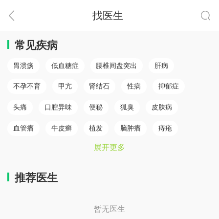
找医生
常见疾病
胃溃疡
低血糖症
腰椎间盘突出
肝病
不孕不育
甲亢
肾结石
性病
抑郁症
头痛
口腔异味
便秘
狐臭
皮肤病
血管瘤
牛皮癣
植发
脑肿瘤
痔疮
展开更多
肛瘘
白癜风
脾胃病
乳腺癌
白内障
骨质疏松
心肌梗塞（心肌病）
冠心病
糖尿病
推荐医生
小儿癫痫
胆结石
儿童鼻炎
颈椎病
暂无医生
腰椎间盘突出