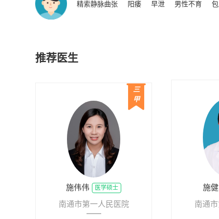
精索静脉曲张
阳痿
早泄
男性不育
包
推荐医生
三
甲
施伟伟
施健
医学硕士
南通市第一人民医院
南通市