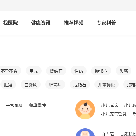
找医院
健康资讯
推荐视频
专家科普
不孕不育
甲亢
肾结石
性病
抑郁症
头痛
肛瘘
白癜风
脾胃病
胆结石
儿童鼻炎
颈椎
子宫肌瘤
卵巢囊肿
小儿哮喘
小儿
小儿支气管炎
白内障
骨质疏