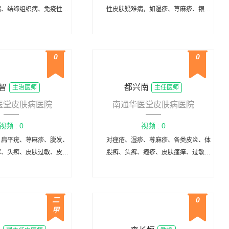
病、结缔组织病、免疫性大
性皮肤疑难病，如湿疹、荨麻疹、银屑
炎、皮肤肿瘤及性传播性疾
病、白癜风及损害美容的痤疮、黄褐斑
疗，尤其擅长皮肤外科及白
等，并为性病患者提供咨询、治疗方
的内科外科治疗。
案。
0
0
智
都兴南
主治医师
主任医师
医堂皮肤病医院
南通华医堂皮肤病医院
视频 : 0
视频 : 0
、扁平疣、荨麻疹、脱发、
对痤疮、湿疹、荨麻疹、各类皮炎、体
癣、头癣、皮肤过敏、皮肤
股癣、头癣、疱疹、皮肤瘙痒、过敏性
等各类皮肤疑难杂症
皮肤病、雀斑、色素痣、咖啡斑、黄褐
斑、雀斑样痣，等各类皮肤常见病、多
发病的诊治具显着疗效，对白癜风、银
二
0
屑病(牛皮癣)等顽固性皮肤病亦有独到
甲
见解。