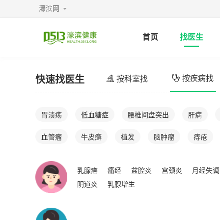
濠滨网
首页
找医生
快速找医生
按疾病找
按科室找
胃溃疡
低血糖症
腰椎间盘突出
肝病
血管瘤
牛皮癣
植发
脑肿瘤
痔疮
乳腺癌
痛经
盆腔炎
宫颈炎
月经失调
阴道炎
乳腺增生