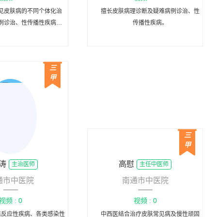
见皮肤病的不同个体化治
擅长皮肤病理诊断及疑难病例诊治、性
例诊治、性传播性疾病诊
传播性疾病。
肤良恶性肿瘤的外科手术治
及美容激光治疗。
三
甲
三
甲
涛
高慰
主治医师
主任中医师
通市中医院
南通市中医院
视频 : 0
视频 : 0
态反应性疾病、各类感染性
中西医结合治疗皮肤常见病及慢性顽固