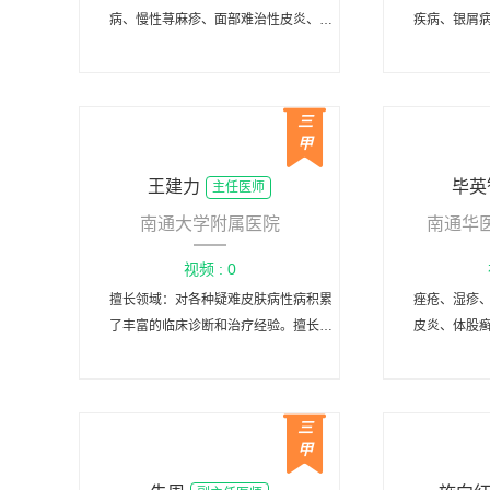
病、慢性荨麻疹、面部难治性皮炎、痤
疾病、银屑
疮等皮肤病和性病的诊治，开展皮肤病
疱病、血管
理、皮肤外科和激光美容
病的诊断治
癜风
三
甲
王建力
毕英
主任医师
南通大学附属医院
南通华
视频 : 0
擅长领域：对各种疑难皮肤病性病积累
痤疮、湿疹
了丰富的临床诊断和治疗经验。擅长皮
皮炎、体股
各种肤肿瘤、色素障碍性皮肤病、儿童
瘙痒，
皮肤病的诊治。
三
甲