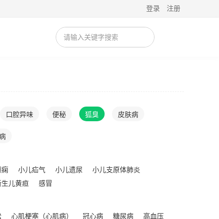
登录
注册
口腔异味
便秘
狐臭
皮肤病
病
癫痫
小儿疝气
小儿遗尿
小儿支原体肺炎
新生儿黄疸
感冒
松
心肌梗塞（心肌病）
冠心病
糖尿病
高血压