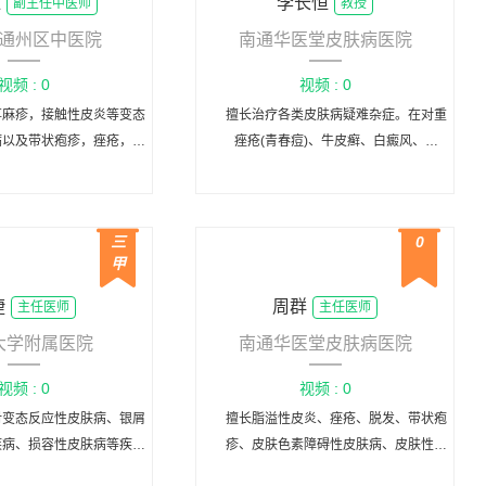
红
李长恒
副主任中医师
教授
通州区中医院
南通华医堂皮肤病医院
视频 : 0
视频 : 0
荨麻疹，接触性皮炎等变态
擅长治疗各类皮肤病疑难杂症。在对重
病以及带状疱疹，痤疮，银
痤疮(青春痘)、牛皮癣、白癜风、湿
病毒疣的中西医诊治，对于
疣、疱疹、脱发、扁平苔藓等方面有很
的诊治也有独特的临床经
高的造诣。近年来，李长恒教授致力于
验。
医学美容研究，是国内着名的皮肤病学
三
0
和美容学专家。
甲
捷
周群
主任医师
主任医师
大学附属医院
南通华医堂皮肤病医院
视频 : 0
视频 : 0
对变态反应性皮肤病、银屑
擅长脂溢性皮炎、痤疮、脱发、带状疱
疾病、损容性皮肤病等疾病
疹、皮肤色素障碍性皮肤病、皮肤性病
的诊治。
等疑难杂症的诊断及治疗。