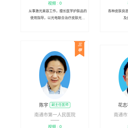
视频 : 0
从事激光美容工作，擅长医学护肤品的
各种皮肤良
使用指导，以光电联合治疗皮肤光老
及
化，面部年轻化治疗为特色，擅长光子
嫩肤、祛斑、脱毛、皮肤瘢痕等治疗，
擅长面部皮炎、痤疮、玫瑰痤疮、黄褐
三
斑等损容性疾病的诊治，擅长敏感肌等
甲
皮肤亚健康状态的调理和面部年轻化的
激光治疗。
陈宇
花志
副主任医师
南通市第一人民医院
南通市
视频 : 0