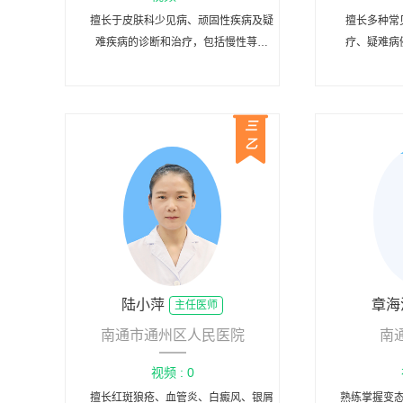
擅长于皮肤科少见病、顽固性疾病及疑
擅长多种常
难疾病的诊断和治疗，包括慢性荨麻
疗、疑难病
疹、湿疹、脂溢性皮炎及脱发、银屑
治、各种皮
病、扁平苔藓、复发性疱疹、复发病毒
疗以
疣、疤痕疙瘩等的综合治疗。
三
乙
陆小萍
章海
主任医师
南通市通州区人民医院
南
视频 : 0
擅长红斑狼疮、血管炎、白癜风、银屑
熟练掌握变