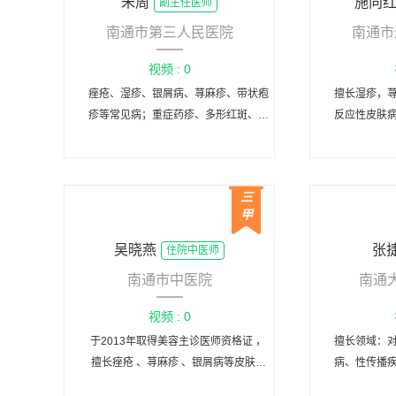
朱周
施向
副主任医师
南通市第三人民医院
南通市
视频 : 0
痤疮、湿疹、银屑病、荨麻疹、带状疱
擅长湿疹，
疹等常见病；重症药疹、多形红斑、天
反应性皮肤
疱疮等疑难重症；淋病、梅毒、尖锐湿
屑病，各种
疣等性传播疾病；色素痣、疤痕、各种
性传播疾病
皮肤良恶性肿瘤的诊断、手术及美容修
三
复等；尤其擅长皮肤美容外科和皮肤病
甲
的中医药治疗。
吴晓燕
张
住院中医师
南通市中医院
南通
视频 : 0
于2013年取得美容主诊医师资格证 ，
擅长领域：
擅长痤疮 、荨麻疹 、银屑病等皮肤科
病、性传播
常见病的中西医结合治疗以及雀斑、 老