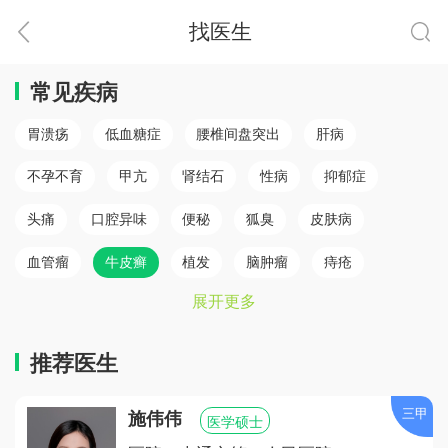
找医生
常见疾病
胃溃疡
低血糖症
腰椎间盘突出
肝病
不孕不育
甲亢
肾结石
性病
抑郁症
头痛
口腔异味
便秘
狐臭
皮肤病
血管瘤
牛皮癣
植发
脑肿瘤
痔疮
展开更多
肛瘘
白癜风
脾胃病
乳腺癌
白内障
骨质疏松
心肌梗塞（心肌病）
冠心病
糖尿病
推荐医生
小儿癫痫
胆结石
儿童鼻炎
颈椎病
三甲
施伟伟
医学硕士
腰椎间盘突出