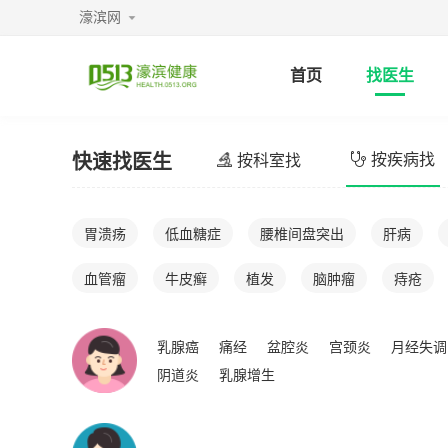
濠滨网
首页
找医生
快速找医生
按疾病找
按科室找
胃溃疡
低血糖症
腰椎间盘突出
肝病
血管瘤
牛皮癣
植发
脑肿瘤
痔疮
乳腺癌
痛经
盆腔炎
宫颈炎
月经失调
阴道炎
乳腺增生