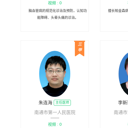
视频 : 0
脑血管病的规范化诊治及预防，认知功
擅长帕金森
能障碍、头晕头痛的诊治。
三
甲
朱连海
李新
主任医师
南通市第一人民医院
南通市
视频 : 0