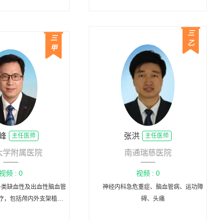
的经验。
三
三
乙
甲
峰
张洪
主任医师
主任医师
大学附属医院
南通瑞慈医院
视频 : 0
视频 : 0
类缺血性及出血性脑血管
神经内科急危重症、脑血管病、运功障
疗，包括颅内外支架植入
碍、头痛
血性卒中机械取栓术、颅内