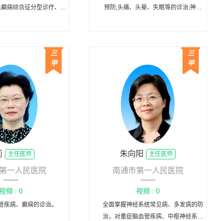
先癫痫综合征分型诊疗、成
预防;头痛、头晕、失眠等的诊治;神经
毫升以上脑出血及大面积脑
内科危重病及疑难病的救治。
、神经肌肉病、免疫性疾
神经系统及心理疾病、睡眠
三
三
处理规范并创造之长。
甲
甲
莉
朱向阳
主任医师
主任医师
第一人民医院
南通市第一人民医院
视频 : 0
视频 : 0
管疾病、癫痫的诊治。
全面掌握神经系统常见病、多发病的防
治，对重症脑血管疾病、中枢神经系统