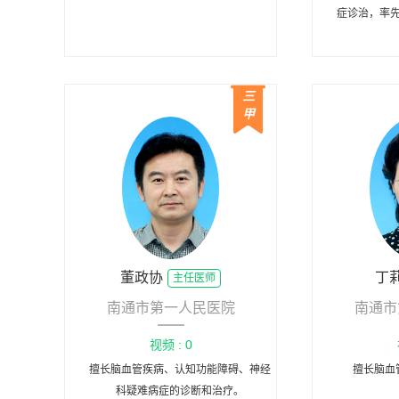
症诊治，率
功抢救100
栓塞等多例
病、青少年
三
障碍等症
甲
董政协
丁
主任医师
南通市第一人民医院
南通市
视频 : 0
擅长脑血管疾病、认知功能障碍、神经
擅长脑血
科疑难病症的诊断和治疗。