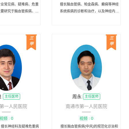
专业常见病、疑难病、危重
擅长脑血管病、帕金森病、癫痫等神经
主要研究于脑血管疾病、脱
系统疾病的诊断和治疗，以及神经内科
病和周围神经疾病方向
疑难危重病症诊治。
三
三
甲
甲
良
周永
主任医师
主任医师
第一人民医院
南通市第一人民医院
视频 : 0
视频 : 0
，擅长神经科及疑难危重病
擅长脑血管疾病(中风)的规范化诊治和