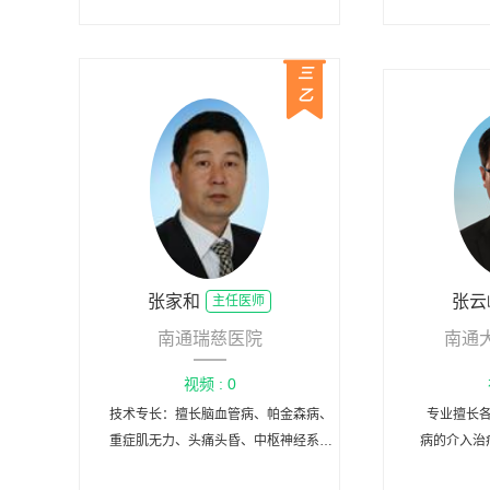
疗。
三
乙
张家和
张云
主任医师
南通瑞慈医院
南通
视频 : 0
技术专长：擅长脑血管病、帕金森病、
专业擅长各
重症肌无力、头痛头昏、中枢神经系统
病的介入治
感染的诊断与治疗
术、急性缺