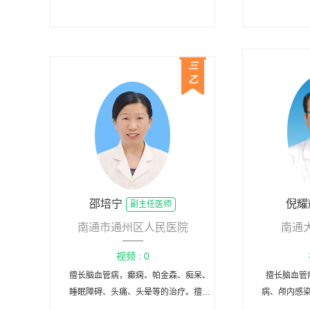
三
乙
邵培宁
倪耀
副主任医师
南通市通州区人民医院
南通
视频 : 0
擅长脑血管病，癫痫、帕金森、痴呆、
擅长脑血管
睡眠障碍、头痛、头晕等的治疗。擅长
病、颅内感
脑血管病的超早期静脉溶栓及桥接治
对神经系统