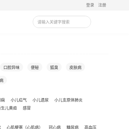
登录
注册
口腔异味
便秘
狐臭
皮肤病
病
癫痫
小儿疝气
小儿遗尿
小儿支原体肺炎
新生儿黄疸
感冒
松
心肌梗塞（心肌病）
冠心病
糖尿病
高血压