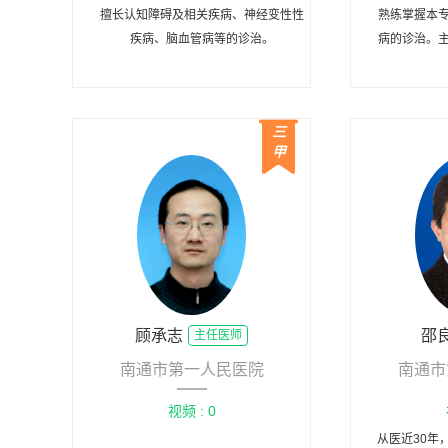
擅长认知障碍及相关疾病、神经变性性
熟练掌握本
疾病、脑血管病等的诊治。
病的诊治。
髓鞘疾
三
甲
顾承志
邵
主任医师
南通市第一人民医院
南通市
视频 : 0
从医近30年