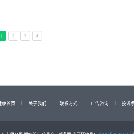
术、颅内动静脉畸形栓塞
动静脉瘘栓塞、静脉窦血栓
介入治疗等。
1
2
3
4
|
|
|
|
健康首页
关于我们
联系方式
广告咨询
投诉