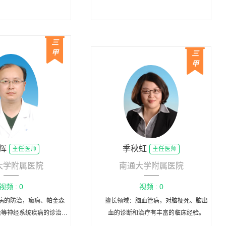
感染性疾病、脱髓鞘疾病、认知功能障
碍及帕金森病的规范化诊治有着较为丰
富的临床经验，能熟练应用肌电图技术
三
诊治神经肌肉疾病，应用肉毒毒素局部
甲
三
注射技术治疗面肌痉挛、眼睑痉挛及痉
甲
挛性斜颈等肌张力障碍疾病，取得了良
好的治疗效果。
辉
季秋虹
主任医师
主任医师
大学附属医院
南通大学附属医院
视频 : 0
视频 : 0
病的防治，癫痫、帕金森
擅长领域：脑血管病，对脑梗死、脑出
染等神经系统疾病的诊治，
血的诊断和治疗有丰富的临床经验。
疑难疾病的诊治有较为丰富