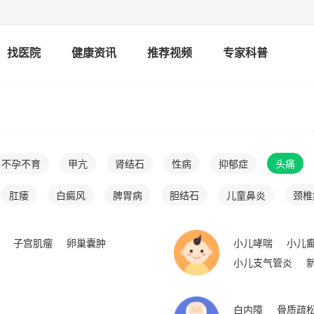
找医院
健康资讯
推荐视频
专家科普
不孕不育
甲亢
肾结石
性病
抑郁症
头痛
肛瘘
白癜风
脾胃病
胆结石
儿童鼻炎
颈椎
子宫肌瘤
卵巢囊肿
小儿哮喘
小儿
小儿支气管炎
白内障
骨质疏