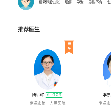
精索静脉曲张
阳痿
早泄
男性不育
包
推荐医生
三
甲
陆珍辉
李嘉
副主任医师
南通市第一人民医院
南通市