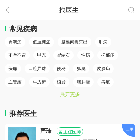
找医生
常见疾病
胃溃疡
低血糖症
腰椎间盘突出
肝病
不孕不育
甲亢
肾结石
性病
抑郁症
头痛
口腔异味
便秘
狐臭
皮肤病
血管瘤
牛皮癣
植发
脑肿瘤
痔疮
展开更多
肛瘘
白癜风
脾胃病
乳腺癌
白内障
骨质疏松
心肌梗塞（心肌病）
冠心病
糖尿病
推荐医生
小儿癫痫
胆结石
儿童鼻炎
颈椎病
三甲
严琦
副主任医师
腰椎间盘突出