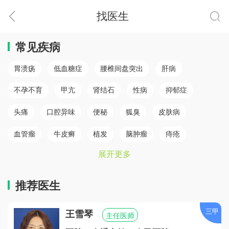
找医生
常见疾病
胃溃疡
低血糖症
腰椎间盘突出
肝病
不孕不育
甲亢
肾结石
性病
抑郁症
头痛
口腔异味
便秘
狐臭
皮肤病
血管瘤
牛皮癣
植发
脑肿瘤
痔疮
展开更多
肛瘘
白癜风
脾胃病
乳腺癌
白内障
骨质疏松
心肌梗塞（心肌病）
冠心病
糖尿病
推荐医生
小儿癫痫
胆结石
儿童鼻炎
颈椎病
三甲
王雪琴
主任医师
腰椎间盘突出