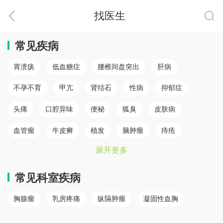
找医生
常见疾病
胃溃疡
低血糖症
腰椎间盘突出
肝病
不孕不育
甲亢
肾结石
性病
抑郁症
头痛
口腔异味
便秘
狐臭
皮肤病
血管瘤
牛皮癣
植发
脑肿瘤
痔疮
展开更多
肛瘘
白癜风
脾胃病
乳腺癌
白内障
骨质疏松
心肌梗塞（心肌病）
冠心病
糖尿病
常见科室疾病
小儿癫痫
胆结石
儿童鼻炎
颈椎病
胸腺瘤
乳房疼痛
纵隔肿瘤
凝固性血胸
腰椎间盘突出