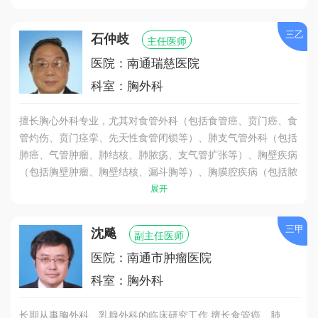
三乙
石仲歧
主任医师
医院：南通瑞慈医院
科室：胸外科
擅长胸心外科专业，尤其对食管外科（包括食管癌、贲门癌、食
管灼伤、贲门痉挛、先天性食管闭锁等）、肺支气管外科（包括
肺癌、气管肿瘤、肺结核、肺脓疡、支气管扩张等）、胸壁疾病
（包括胸壁肿瘤、胸壁结核、漏斗胸等）、胸膜腔疾病（包括脓
胸、胸膜间皮瘤等）、纵膈肿瘤（包括纤维源性肿瘤、胸腺瘤、
展开
畸胎瘤等）、膈疝（包括食管裂孔疝、外伤性膈疝等）以及严重
胸外伤、各类气胸的治疗有颇深的研究，积累了丰富的临床工作
三甲
沈飚
副主任医师
经验。
医院：南通市肿瘤医院
科室：胸外科
长期从事胸外科、乳腺外科的临床研究工作,擅长食管癌、肺