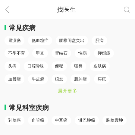
找医生
常见疾病
胃溃疡
低血糖症
腰椎间盘突出
肝病
不孕不育
甲亢
肾结石
性病
抑郁症
头痛
口腔异味
便秘
狐臭
皮肤病
血管瘤
牛皮癣
植发
脑肿瘤
痔疮
展开更多
肛瘘
白癜风
脾胃病
乳腺癌
白内障
骨质疏松
心肌梗塞（心肌病）
冠心病
糖尿病
常见科室疾病
小儿癫痫
胆结石
儿童鼻炎
颈椎病
乳腺癌
血管瘤
中耳癌
淋巴肿瘤
胸腺囊肿
腰椎间盘突出