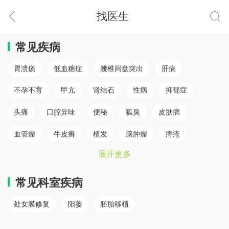
找医生
常见疾病
胃溃疡
低血糖症
腰椎间盘突出
肝病
不孕不育
甲亢
肾结石
性病
抑郁症
头痛
口腔异味
便秘
狐臭
皮肤病
血管瘤
牛皮癣
植发
脑肿瘤
痔疮
展开更多
肛瘘
白癜风
脾胃病
乳腺癌
白内障
骨质疏松
心肌梗塞（心肌病）
冠心病
糖尿病
常见科室疾病
小儿癫痫
胆结石
儿童鼻炎
颈椎病
处女膜修复
阳萎
胚胎移植
腰椎间盘突出