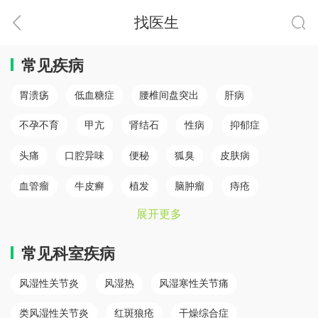
找医生
常见疾病
胃溃疡
低血糖症
腰椎间盘突出
肝病
不孕不育
甲亢
肾结石
性病
抑郁症
头痛
口腔异味
便秘
狐臭
皮肤病
血管瘤
牛皮癣
植发
脑肿瘤
痔疮
展开更多
肛瘘
白癜风
脾胃病
乳腺癌
白内障
骨质疏松
心肌梗塞（心肌病）
冠心病
糖尿病
常见科室疾病
小儿癫痫
胆结石
儿童鼻炎
颈椎病
风湿性关节炎
风湿热
风湿寒性关节痛
腰椎间盘突出
类风湿性关节炎
红斑狼疮
干燥综合症