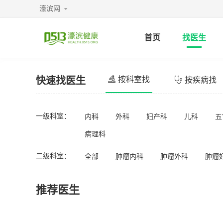
濠滨网
首页
找医生
快速找医生
按科室找
按疾病找
一级科室：
内科
外科
妇产科
儿科
五
病理科
二级科室：
全部
肿瘤内科
肿瘤外科
肿瘤
推荐医生