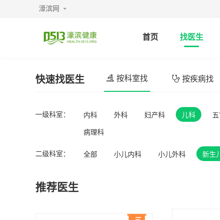
濠滨网
首页
找医生
快速找医生
按科室找
按疾病找
一级科室：
内科
外科
妇产科
儿科
五
病理科
二级科室：
全部
小儿内科
小儿外科
新生
推荐医生