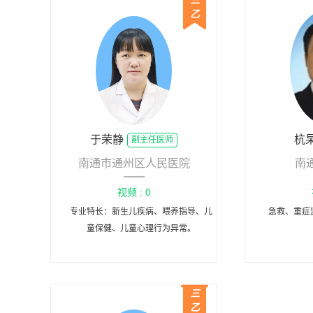
三
乙
于荣静
杭
副主任医师
南通市通州区人民医院
南
视频 : 0
专业特长：新生儿疾病、喂养指导、儿
急救、重症
童保健、儿童心理行为异常。
三
乙