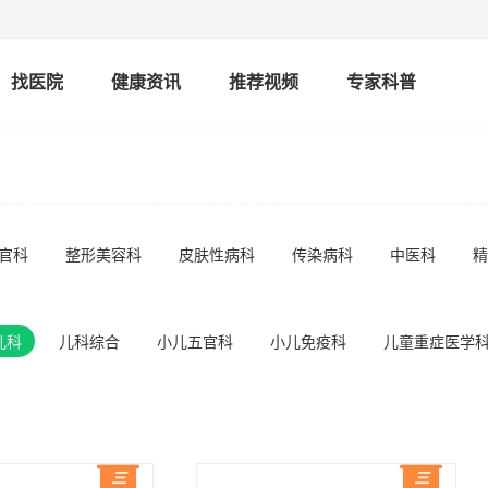
找医院
健康资讯
推荐视频
专家科普
官科
整形美容科
皮肤性病科
传染病科
中医科
精
儿科
儿科综合
小儿五官科
小儿免疫科
儿童重症医学
三
三