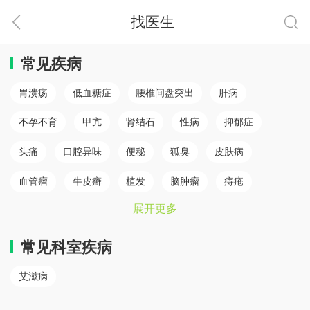
找医生
常见疾病
胃溃疡
低血糖症
腰椎间盘突出
肝病
不孕不育
甲亢
肾结石
性病
抑郁症
头痛
口腔异味
便秘
狐臭
皮肤病
血管瘤
牛皮癣
植发
脑肿瘤
痔疮
展开更多
肛瘘
白癜风
脾胃病
乳腺癌
白内障
骨质疏松
心肌梗塞（心肌病）
冠心病
糖尿病
常见科室疾病
小儿癫痫
胆结石
儿童鼻炎
颈椎病
艾滋病
腰椎间盘突出