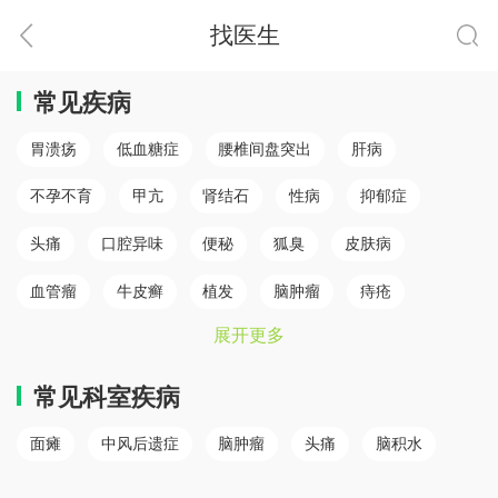
找医生
常见疾病
胃溃疡
低血糖症
腰椎间盘突出
肝病
不孕不育
甲亢
肾结石
性病
抑郁症
头痛
口腔异味
便秘
狐臭
皮肤病
血管瘤
牛皮癣
植发
脑肿瘤
痔疮
展开更多
肛瘘
白癜风
脾胃病
乳腺癌
白内障
骨质疏松
心肌梗塞（心肌病）
冠心病
糖尿病
常见科室疾病
小儿癫痫
胆结石
儿童鼻炎
颈椎病
面瘫
中风后遗症
脑肿瘤
头痛
脑积水
腰椎间盘突出