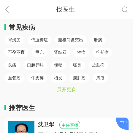
找医生
常见疾病
胃溃疡
低血糖症
腰椎间盘突出
肝病
不孕不育
甲亢
肾结石
性病
抑郁症
头痛
口腔异味
便秘
狐臭
皮肤病
血管瘤
牛皮癣
植发
脑肿瘤
痔疮
展开更多
肛瘘
白癜风
脾胃病
乳腺癌
白内障
骨质疏松
心肌梗塞（心肌病）
冠心病
糖尿病
推荐医生
小儿癫痫
胆结石
儿童鼻炎
颈椎病
二甲
沈卫华
主任医师
腰椎间盘突出