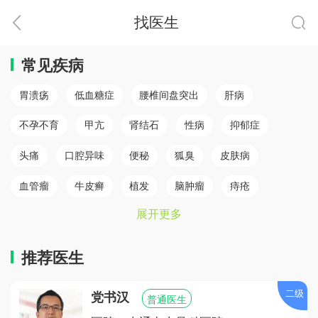
找医生
常见疾病
胃溃疡
低血糖症
腰椎间盘突出
肝病
不孕不育
甲亢
肾结石
性病
抑郁症
头痛
口腔异味
便秘
狐臭
皮肤病
血管瘤
牛皮癣
植发
脑肿瘤
痔疮
展开更多
肛瘘
白癜风
脾胃病
乳腺癌
白内障
骨质疏松
心肌梗塞（心肌病）
冠心病
糖尿病
推荐医生
小儿癫痫
胆结石
儿童鼻炎
颈椎病
二级
党书汉
普通医生
腰椎间盘突出