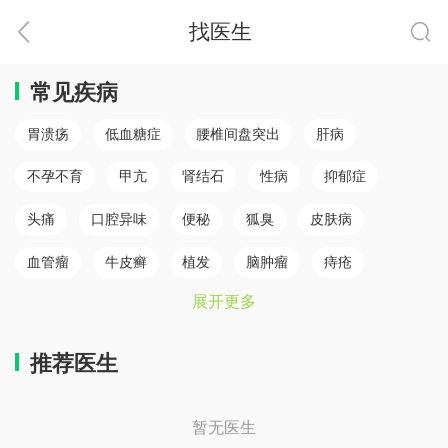
找医生
常见疾病
胃溃疡
低血糖症
腰椎间盘突出
肝病
不孕不育
甲亢
肾结石
性病
抑郁症
头痛
口腔异味
便秘
狐臭
皮肤病
血管瘤
牛皮癣
植发
脑肿瘤
痔疮
展开更多
肛瘘
白癜风
脾胃病
乳腺癌
白内障
骨质疏松
心肌梗塞（心肌病）
冠心病
糖尿病
推荐医生
小儿癫痫
胆结石
儿童鼻炎
颈椎病
暂无医生
腰椎间盘突出