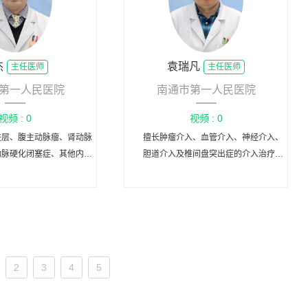
的介入治疗。
杰
袁瑞凡
主任医师
主任医师
第一人民医院
南通市第一人民医院
视频 : 0
视频 : 0
夹层、腹主动脉瘤、肾动脉
擅长肿瘤介入、血管介入、神经介入、
动脉硬化闭塞症、其他内脏
胆道介入及椎间盘突出症的介入治疗。
疾病、静脉血栓、肺栓塞等
诊断与治疗。
2
3
4
5