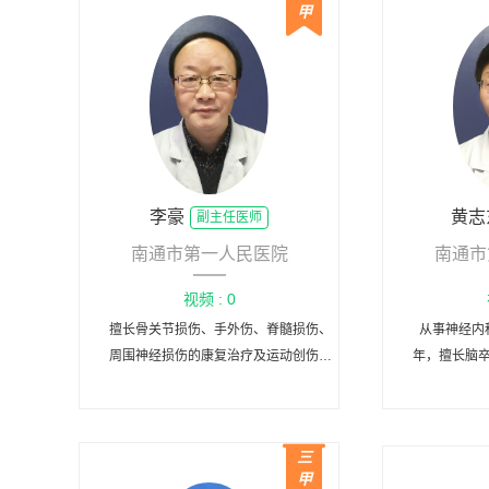
甲
李豪
黄志
副主任医师
南通市第一人民医院
南通市
视频 : 0
擅长骨关节损伤、手外伤、脊髓损伤、
从事神经内
周围神经损伤的康复治疗及运动创伤的
年，擅长脑
诊治及康复。
周围神经损
三
甲