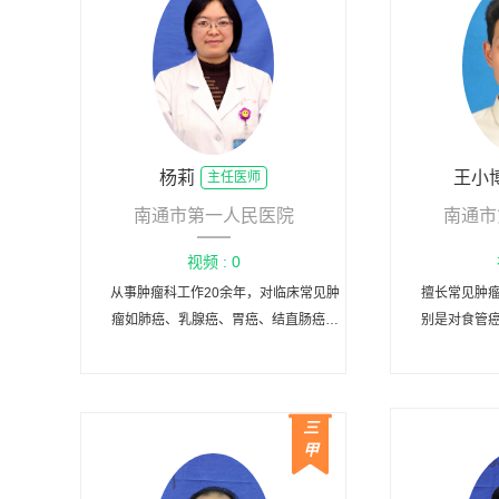
杨莉
王小
主任医师
南通市第一人民医院
南通市
视频 : 0
从事肿瘤科工作20余年，对临床常见肿
擅长常见肿
瘤如肺癌、乳腺癌、胃癌、结直肠癌等
别是对食管
的化疗、靶向治疗及综合治疗，积累了
丰富的临床经验，制定个体化及精准治
疗方案以达到最佳疗效。
三
甲