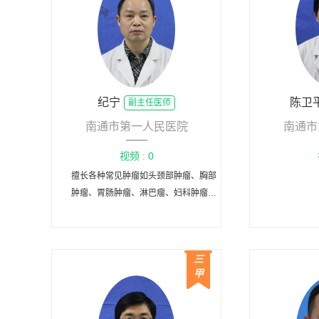
纪宁
陈卫
副主任医师
南通市第一人民医院
南通市
视频 : 0
擅长各种常见肿瘤如头颈部肿瘤、胸部
肿瘤、胃肠肿瘤、淋巴瘤、妇科肿瘤、
乳腺癌、前列腺癌等的精确放射治疗。
三
甲