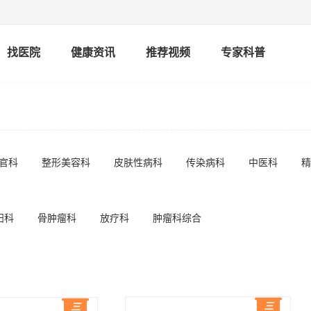
找医院
健康资讯
推荐视频
专家科普
官科
整形美容科
皮肤性病科
传染病科
中医科
精
妇科
骨肿瘤科
放疗科
肿瘤科综合
三
三