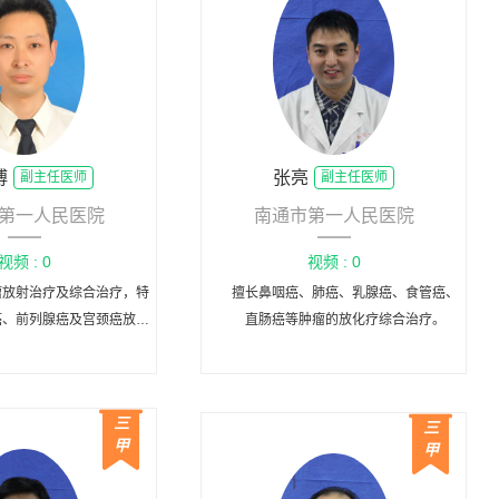
博
张亮
副主任医师
副主任医师
第一人民医院
南通市第一人民医院
视频 : 0
视频 : 0
瘤放射治疗及综合治疗，特
擅长鼻咽癌、肺癌、乳腺癌、食管癌、
癌、前列腺癌及宫颈癌放疗
直肠癌等肿瘤的放化疗综合治疗。
具有丰富经验。
三
三
甲
甲