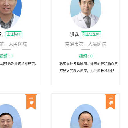
建
洪鑫
主任技师
副主任医师
第一人民医院
南通市第一人民医院
视频 : 0
视频 : 0
早期预防及肿瘤诊断研究。
熟练掌握各类肿瘤、外周血管和脑血管
常见病的介入治疗，尤其擅长各种良恶
性肿瘤的介入化疗灌注、栓塞、消融、
放射性粒子植入；胆道恶性阻塞性黄疸
和肝硬化门静脉高压性消化道出血的介
三
三
入治疗；主动脉夹层、胸腹主动脉瘤、
甲
甲
下肢动脉粥样硬化闭塞症、动脉栓塞、
糖尿病足、静脉曲张、血栓，肺动脉栓
塞等血管疾病的介入治疗；妇产科疾病
如子宫肌瘤、子宫肌腺症和输卵管疾病