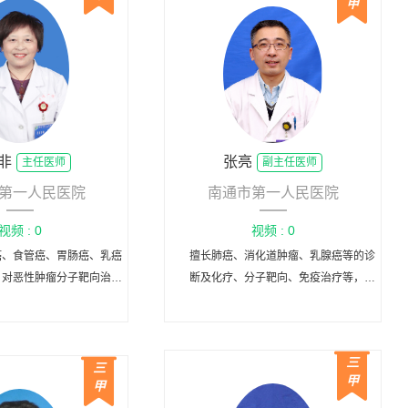
甲
非
张亮
主任医师
副主任医师
第一人民医院
南通市第一人民医院
视频 : 0
视频 : 0
癌、食管癌、胃肠癌、乳癌
擅长肺癌、消化道肿瘤、乳腺癌等的诊
，对恶性肿瘤分子靶向治疗
断及化疗、分子靶向、免疫治疗等，主
丰富的临床经验。
要研究方向肺癌及消化道肿瘤的临床 、
病理基础、治疗等。
三
三
甲
甲