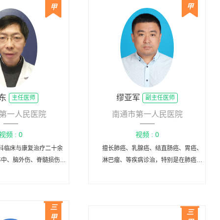
甲
甲
东
缪亚军
主任医师
副主任医师
第一人民医院
南通市第一人民医院
视频 : 0
视频 : 0
科临床与康复治疗二十余
擅长肺癌、乳腺癌、结直肠癌、胃癌、
卒中、脑外伤、脊髓损伤及
淋巴瘤、等疾病诊治，特别是在肺癌、
伤、骨关节疾患等疾病的诊
乳腺癌、结肠癌等肿瘤的化疗、靶向治
治与康复。
疗及免疫治疗方面积累大量经验，能熟
练掌握各种器官病灶穿刺活检等操作，
三
能熟练进行输液港手术。
三
甲