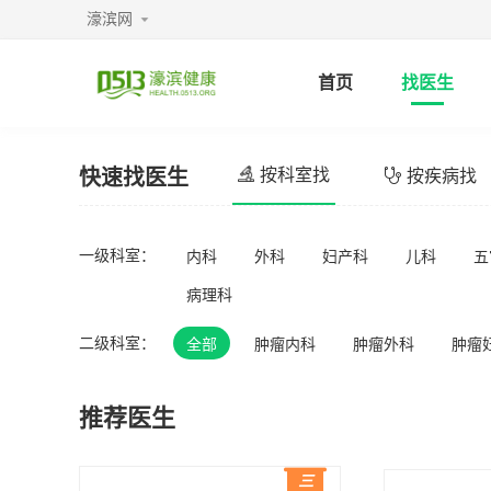
濠滨网
首页
找医生
快速找医生
按科室找
按疾病找
一级科室：
内科
外科
妇产科
儿科
五
病理科
二级科室：
全部
肿瘤内科
肿瘤外科
肿瘤
推荐医生
三