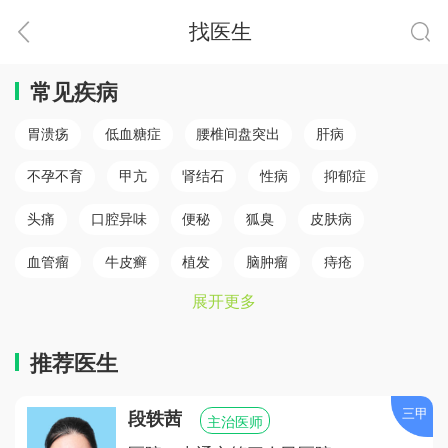
找医生
常见疾病
胃溃疡
低血糖症
腰椎间盘突出
肝病
不孕不育
甲亢
肾结石
性病
抑郁症
头痛
口腔异味
便秘
狐臭
皮肤病
血管瘤
牛皮癣
植发
脑肿瘤
痔疮
展开更多
肛瘘
白癜风
脾胃病
乳腺癌
白内障
骨质疏松
心肌梗塞（心肌病）
冠心病
糖尿病
推荐医生
小儿癫痫
胆结石
儿童鼻炎
颈椎病
三甲
段轶茜
主治医师
腰椎间盘突出